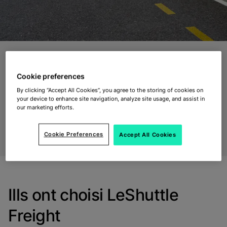
Cookie preferences
Études de cas
By clicking “Accept All Cookies”, you agree to the storing of cookies on
your device to enhance site navigation, analyze site usage, and assist in
Comment se passe un voyage avec LeShuttle Freight
our marketing efforts.
? Découvrez l'avis de nos clients dans nos études de
cas.
Cookie Preferences
Accept All Cookies
Ills ont choisi LeShuttle
Freight