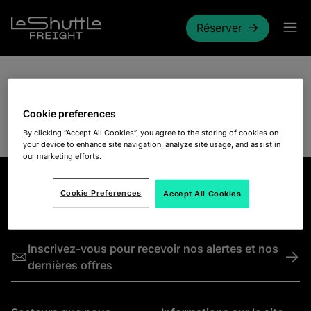
Passer pour aller directement au contenu principal
Réserver
Merci
Cookie preferences
By clicking “Accept All Cookies”, you agree to the storing of cookies on
your device to enhance site navigation, analyze site usage, and assist in
our marketing efforts.
Cookie Preferences
Accept All Cookies
Inscrivez-vous pour recevoir nos alertes et nos
->
dernières offres