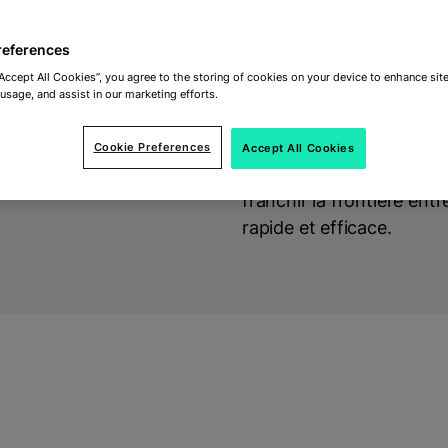
references
“Accept All Cookies”, you agree to the storing of cookies on your device to enhance site
 usage, and assist in our marketing efforts.
Pass
Le Border Pass Eurotunne
Cookie Preferences
Accept All Cookies
permet aux entreprises d
franchir la frontière en
rapide et efficace.