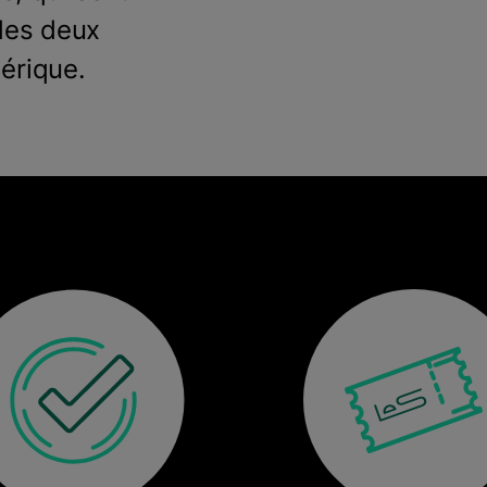
des deux
mérique.