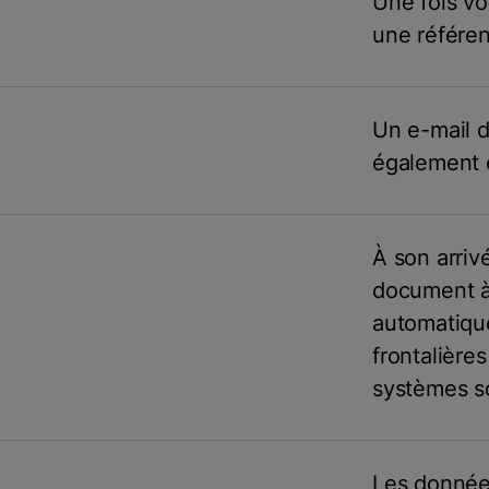
Une fois vo
une référe
Un e-mail d
également 
À son arriv
document à 
automatiqu
frontalière
systèmes s
Les donnée