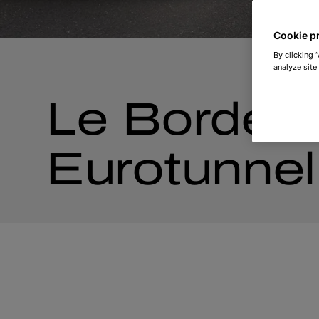
Cookie p
By clicking 
analyze site
Le Border 
Eurotunnel