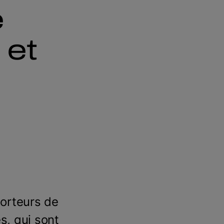
e
 et
orteurs de
s, qui sont