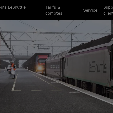
outs LeShuttle
Tarifs &
Supp
Service
comptes
clien